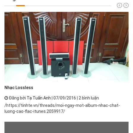
Nh
Nhạc Lossless
Đăng bởi
Tạ Tuấn Anh
| 07/09/2016 | 2 bình luận
Nh
/https://tinhte.vn/threads/moi-ngay-mot-album-nhac-chat-
th
luong-cao-flac-itunes.2059917/
ph
má