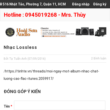
516 Nhật Tảo, Phường 7, Quận 11, HCM
Đăng nhập
Đăng ký
Hotline : 0945019268 - Mrs. Thùy
Nhạc Lossless
2 Bình luận
Bởi Tạ Tuấn Anh (07/09/2016)
/
https://tinhte.vn/threads/moi-ngay-mot-album-nhac-chat-
luong-cao-flac-itunes.2059917/
ĐÓNG GÓP Ý KIẾN
Tên
*