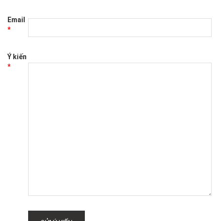
Email
*
Ý kiến
*