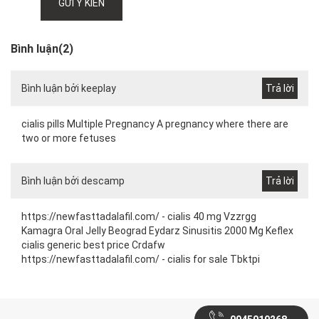
GỬI Ý KIẾN
Bình luận(2)
Bình luận bởi keeplay
cialis pills Multiple Pregnancy A pregnancy where there are
two or more fetuses
Bình luận bởi descamp
https://newfasttadalafil.com/ - cialis 40 mg Vzzrgg
Kamagra Oral Jelly Beograd Eydarz Sinusitis 2000 Mg Keflex
cialis generic best price Crdafw
https://newfasttadalafil.com/ - cialis for sale Tbktpi