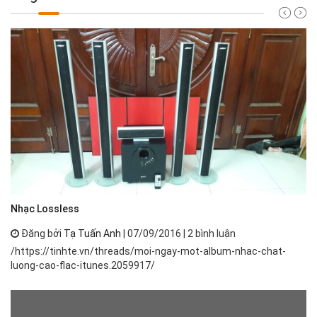
Nh
Nhạc Lossless
Đăng bởi
Tạ Tuấn Anh
| 07/09/2016 | 2 bình luận
Nh
/https://tinhte.vn/threads/moi-ngay-mot-album-nhac-chat-
th
luong-cao-flac-itunes.2059917/
ph
má