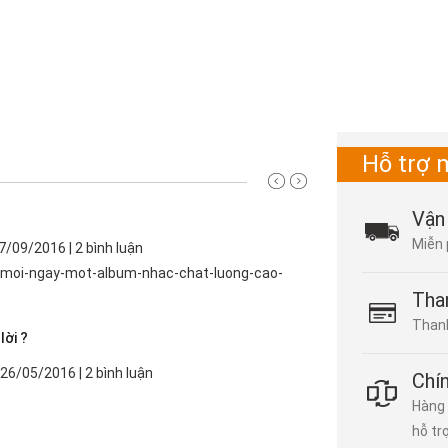
Hỗ trợ 
Vận
Miễn 
7/09/2016 | 2 bình luận
s/moi-ngay-mot-album-nhac-chat-luong-cao-
Tha
Thanh
lời ?
 26/05/2016 | 2 bình luận
Chí
Hàng 
hỗ tr