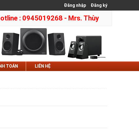
Đăng nhập
Đăng ký
otline : 0945019268 - Mrs. Thùy
NH TOÁN
LIÊN HỆ