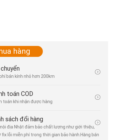
mua hàng
Nhật Bản phủ vải ngăn phóng xạ
 chuyển
phí bán kính nhỏ hơn 200km
Đăng bởi
lê thiên vương
| 29/05/2015 | 3 bình luận
Nhật Bản phủ vải ngăn phóng xạ Chính phủ Nhật Bản đang hối th
Điện lực Tokyo (TEPCO) nhanh chóng tìm ra các phương án mới
nh toán COD
các chất phóng xạ tiếp tục rò rỉ từ nhà máy điện hạt nhân 
 toán khi nhận được hàng
Daiichi...
nh sách đổi hàng
nội địa Nhật đảm bảo chất lượng như giới thiệu,
ợ fix lỗi miễn phí trong thời gian bảo hành.Hàng bán