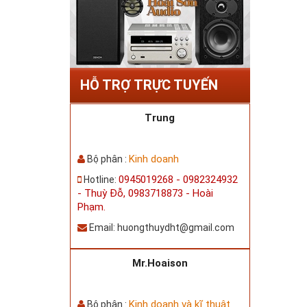
HỖ TRỢ TRỰC TUYẾN
Trung
Kinh doanh
Bộ phân :
0945019268 - 0982324932
Hotline:
- Thuỳ Đỗ, 0983718873 - Hoài
Phạm.
Email:
huongthuydht@gmail.com
Mr.Hoaison
Kinh doanh và kĩ thuật
Bộ phân :