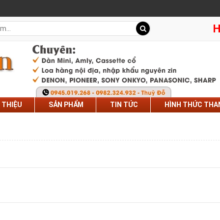
H
I THIỆU
SẢN PHẨM
TIN TỨC
HÌNH THỨC THA