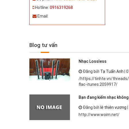
0916319268
Hotline:
Email:
Blog tư vấn
Nhạc Lossless
Đăng bởi
Tạ Tuấn Anh
| 0
/https://tinhte.vn/thread
flac-itunes.2059917/
Bạn đang kiếm nhạc không 
Đăng bởi
lê thiên vương
|
http://www.woim.net/