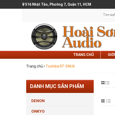
516 Nhật Tảo, Phường 7, Quận 11, HCM
TRANG CHỦ
GIỚ
Trang chủ
Toshiba RT SWU6
DANH MỤC SẢN PHẨM
DENON
ONKYO