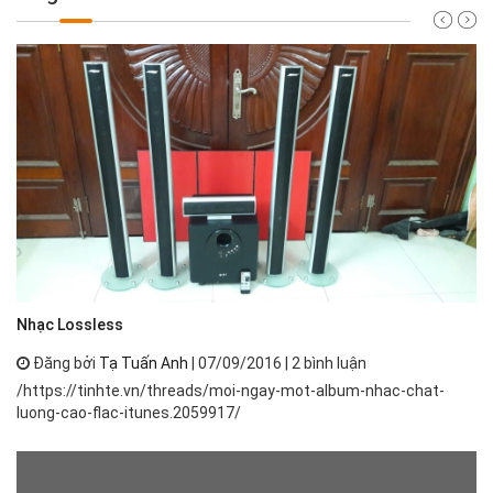
Nh
Nhạc Lossless
Đăng bởi
Tạ Tuấn Anh
| 07/09/2016 | 2 bình luận
Nh
/https://tinhte.vn/threads/moi-ngay-mot-album-nhac-chat-
th
luong-cao-flac-itunes.2059917/
ph
má