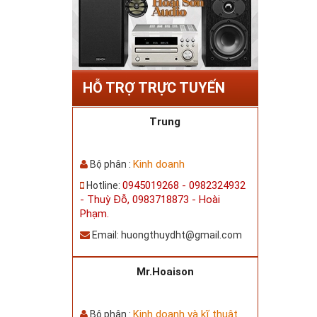
HỖ TRỢ TRỰC TUYẾN
Trung
Kinh doanh
Bộ phân :
0945019268 - 0982324932
Hotline:
- Thuỳ Đỗ, 0983718873 - Hoài
Phạm.
Email:
huongthuydht@gmail.com
Mr.Hoaison
Kinh doanh và kĩ thuật
Bộ phân :