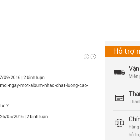
Hỗ trợ 
Vận
Miễn 
7/09/2016 | 2 bình luận
s/moi-ngay-mot-album-nhac-chat-luong-cao-
Tha
Thanh
lời ?
 26/05/2016 | 2 bình luận
Chí
Hàng 
hỗ tr