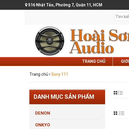
516 Nhật Tảo, Phường 7, Quận 11, HCM
TRANG CHỦ
GIỚ
Trang chủ
Sony 111
DANH MỤC SẢN PHẨM
DENON
ONKYO