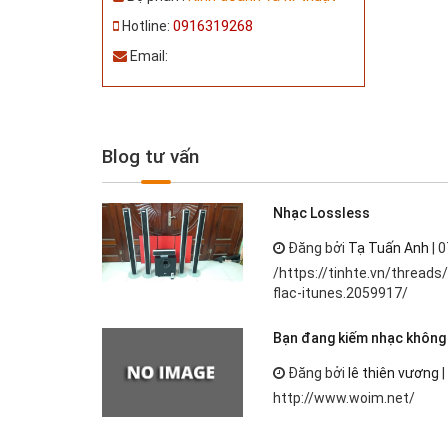
0916319268
Hotline:
Email:
Blog tư vấn
Nhạc Lossless
Đăng bởi
Tạ Tuấn Anh
| 0
/https://tinhte.vn/thread
flac-itunes.2059917/
Bạn đang kiếm nhạc không 
Đăng bởi
lê thiên vương
|
http://www.woim.net/