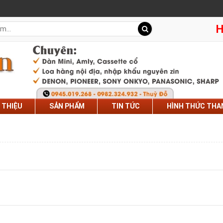
H
I THIỆU
SẢN PHẨM
TIN TỨC
HÌNH THỨC THA