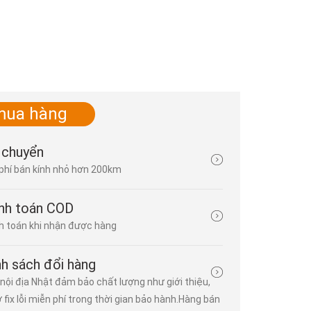
mua hàng
Nhật Bản phủ vải ngăn phóng xạ
 chuyển
phí bán kính nhỏ hơn 200km
Đăng bởi
lê thiên vương
| 29/05/2015 | 3 bình luận
Nhật Bản phủ vải ngăn phóng xạ Chính phủ Nhật Bản đang hối th
Điện lực Tokyo (TEPCO) nhanh chóng tìm ra các phương án mới
nh toán COD
các chất phóng xạ tiếp tục rò rỉ từ nhà máy điện hạt nhân 
 toán khi nhận được hàng
Daiichi...
nh sách đổi hàng
nội địa Nhật đảm bảo chất lượng như giới thiệu,
ợ fix lỗi miễn phí trong thời gian bảo hành.Hàng bán