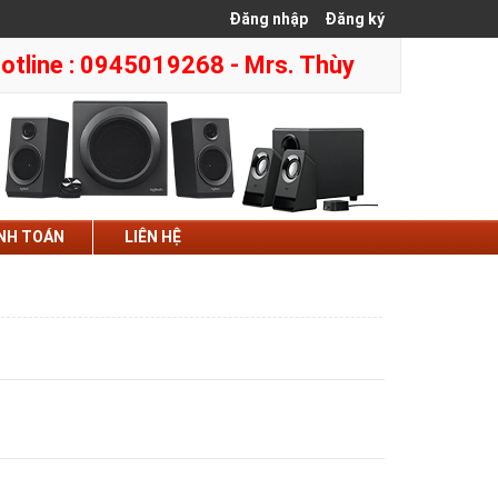
Đăng nhập
Đăng ký
otline : 0945019268 - Mrs. Thùy
NH TOÁN
LIÊN HỆ