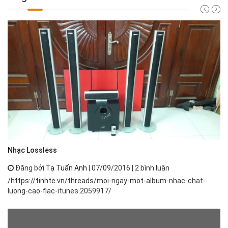
Nh
Nhạc Lossless
Đăng bởi
Tạ Tuấn Anh
| 07/09/2016 | 2 bình luận
Nh
/https://tinhte.vn/threads/moi-ngay-mot-album-nhac-chat-
th
luong-cao-flac-itunes.2059917/
ph
má