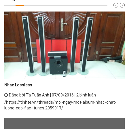
Nh
Nhạc Lossless
Đăng bởi
Tạ Tuấn Anh
| 07/09/2016 | 2 bình luận
Nh
/https://tinhte.vn/threads/moi-ngay-mot-album-nhac-chat-
th
luong-cao-flac-itunes.2059917/
ph
má