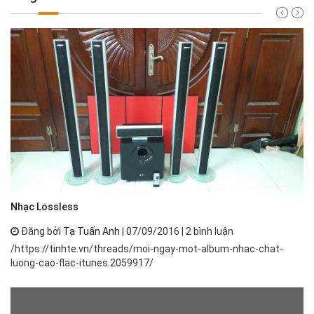
Nh
Nhạc Lossless
Đăng bởi
Tạ Tuấn Anh
| 07/09/2016 | 2 bình luận
Nh
/https://tinhte.vn/threads/moi-ngay-mot-album-nhac-chat-
th
luong-cao-flac-itunes.2059917/
ph
má