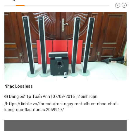
Nh
Nhạc Lossless
Đăng bởi
Tạ Tuấn Anh
| 07/09/2016 | 2 bình luận
Nh
/https://tinhte.vn/threads/moi-ngay-mot-album-nhac-chat-
th
luong-cao-flac-itunes.2059917/
ph
má