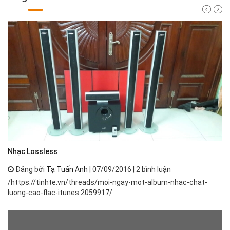
Nh
Nhạc Lossless
Đăng bởi
Tạ Tuấn Anh
| 07/09/2016 | 2 bình luận
Nh
/https://tinhte.vn/threads/moi-ngay-mot-album-nhac-chat-
th
luong-cao-flac-itunes.2059917/
ph
má