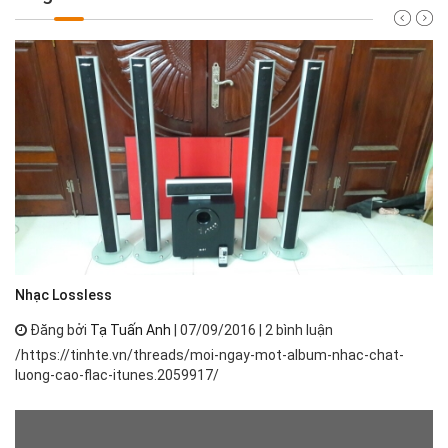
Nh
Nhạc Lossless
Đăng bởi
Tạ Tuấn Anh
| 07/09/2016 | 2 bình luận
Nh
/https://tinhte.vn/threads/moi-ngay-mot-album-nhac-chat-
th
luong-cao-flac-itunes.2059917/
ph
má