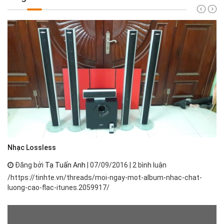
Nh
Nhạc Lossless
Đăng bởi
Tạ Tuấn Anh
| 07/09/2016 | 2 bình luận
Nh
/https://tinhte.vn/threads/moi-ngay-mot-album-nhac-chat-
th
luong-cao-flac-itunes.2059917/
ph
má