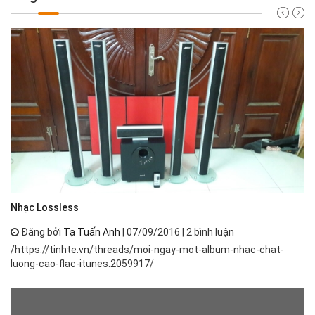
Nh
Nhạc Lossless
Đăng bởi
Tạ Tuấn Anh
| 07/09/2016 | 2 bình luận
Nh
/https://tinhte.vn/threads/moi-ngay-mot-album-nhac-chat-
th
luong-cao-flac-itunes.2059917/
ph
má