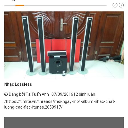
Nh
Nhạc Lossless
Đăng bởi
Tạ Tuấn Anh
| 07/09/2016 | 2 bình luận
Nh
/https://tinhte.vn/threads/moi-ngay-mot-album-nhac-chat-
th
luong-cao-flac-itunes.2059917/
ph
má