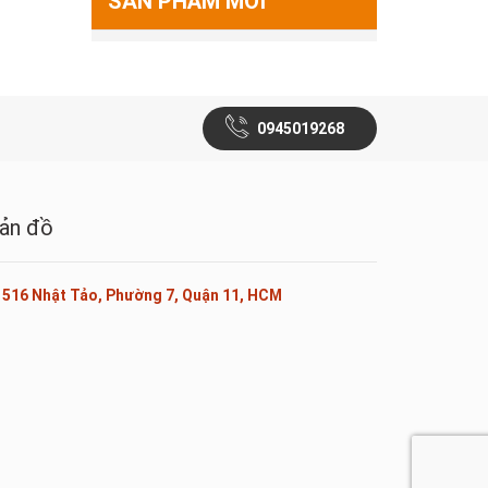
SẢN PHẨM MỚI
0945019268
ản đồ
516 Nhật Tảo, Phường 7, Quận 11, HCM