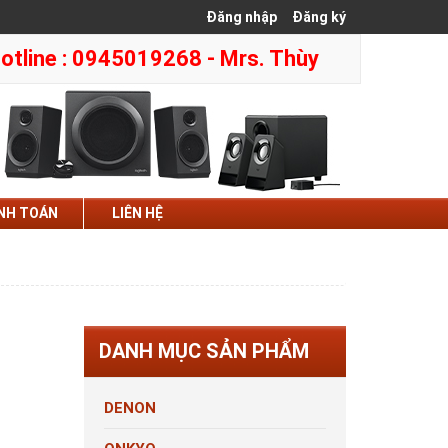
Đăng nhập
Đăng ký
otline : 0945019268 - Mrs. Thùy
NH TOÁN
LIÊN HỆ
DANH MỤC SẢN PHẨM
DENON