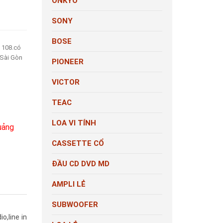
ONKYO
SONY
BOSE
 108.có
 Sài Gòn
PIONEER
VICTOR
TEAC
LOA VI TÍNH
uảng
CASSETTE CỔ
ĐẦU CD DVD MD
AMPLI LẺ
SUBWOOFER
o,line in