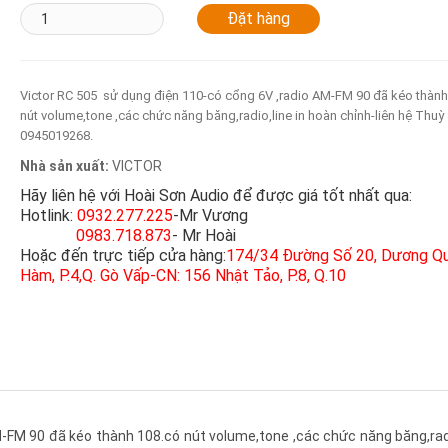
Victor RC 505 sử dụng điện 110-có cổng 6V ,radio AM-FM 90 đã kéo thành
nút volume,tone ,các chức năng băng,radio,line in hoàn chỉnh-liên hệ Thuỳ
0945019268.
Nhà sản xuất:
VICTOR
Hãy liên hệ với Hoài Sơn Audio để được giá tốt nhất qua:
Hotlink:
0932.277.225
-Mr Vương
0983.718.873
- Mr Hoài
Hoặc đến trực tiếp cửa hàng:
174/34 Đường Số 20, Dương Q
Hàm, P.4,Q. Gò Vấp-CN: 156 Nhật Tảo, P.8, Q.10
-FM 90 đã kéo thành 108.có nút volume,tone ,các chức năng băng,radi