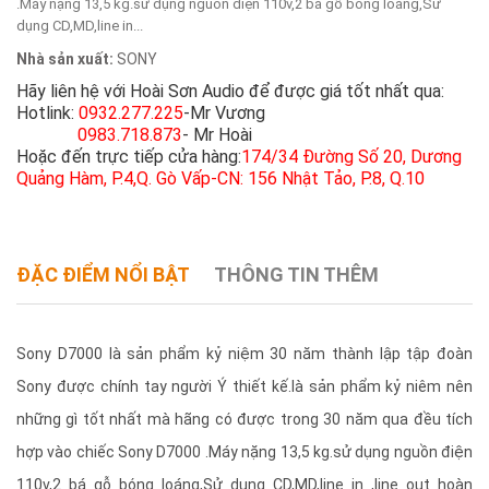
.Máy nặng 13,5 kg.sử dụng nguồn điện 110v,2 bá gỗ bóng loáng,Sử
dụng CD,MD,line in...
Nhà sản xuất:
SONY
Hãy liên hệ với Hoài Sơn Audio để được giá tốt nhất qua:
Hotlink:
0932.277.225
-Mr Vương
0983.718.873
- Mr Hoài
Hoặc đến trực tiếp cửa hàng:
174/34 Đường Số 20, Dương
Quảng Hàm, P.4,Q. Gò Vấp-CN: 156 Nhật Tảo, P.8, Q.10
ĐẶC ĐIỂM NỔI BẬT
THÔNG TIN THÊM
Sony D7000 là sản phẩm kỷ niệm 30 năm thành lập tập đoàn
Sony được chính tay người Ý thiết kế.là sản phẩm kỷ niêm nên
những gì tốt nhất mà hãng có được trong 30 năm qua đều tích
hợp vào chiếc Sony D7000 .Máy nặng 13,5 kg.sử dụng nguồn điện
110v,2 bá gỗ bóng loáng,Sử dụng CD,MD,line in ,line out hoàn