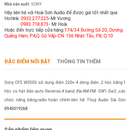
Nhà sản xuất:
SONY
Hãy liên hệ với Hoài Sơn Audio để được giá tốt nhất qua:
Hotlink:
0932.277.225
-Mr Vương
0983.718.873
- Mr Hoài
Hoặc đến trực tiếp cửa hàng:
174/34 Đường Số 20, Dương
Quảng Hàm, P.4,Q. Gò Vấp-CN: 156 Nhật Tảo, P.8, Q.10
ĐẶC ĐIỂM NỔI BẬT
THÔNG TIN THÊM
Sony CFS W350S sử dụng điện 220v-4 dòng điện ,2 hộc băng:1
hộc co hát đảo-auto Reverse,4 band đài:AM-FM -SW1-Sw2 ,các
chức năng băng,radio hoàn chỉnh-liên hệ Thuỳ Audio Sài Gòn
0945019268
.
Sản phẩm liên quan