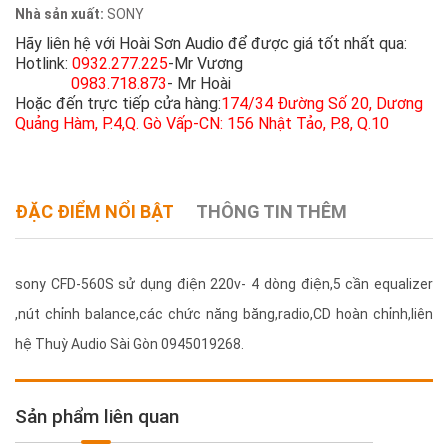
Nhà sản xuất:
SONY
Hãy liên hệ với Hoài Sơn Audio để được giá tốt nhất qua:
Hotlink:
0932.277.225
-Mr Vương
0983.718.873
- Mr Hoài
Hoặc đến trực tiếp cửa hàng:
174/34 Đường Số 20, Dương
Quảng Hàm, P.4,Q. Gò Vấp-CN: 156 Nhật Tảo, P.8, Q.10
ĐẶC ĐIỂM NỔI BẬT
THÔNG TIN THÊM
sony CFD-560S sử dụng điện 220v- 4 dòng điện,5 cần equalizer
,nút chỉnh balance,các chức năng băng,radio,CD hoàn chỉnh,liên
hệ Thuỳ Audio Sài Gòn 0945019268.
Sản phẩm liên quan