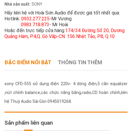
Nhà sản xuất:
SONY
Hãy liên hệ với Hoài Sơn Audio để được giá tốt nhất qua:
Hotlink:
0932.277.225
-Mr Vương
0983.718.873
- Mr Hoài
Hoặc đến trực tiếp cửa hàng:
174/34 Đường Số 20, Dương
Quảng Hàm, P.4,Q. Gò Vấp-CN: 156 Nhật Tảo, P.8, Q.10
ĐẶC ĐIỂM NỔI BẬT
THÔNG TIN THÊM
sony CFD-555 sử dụng điện 220v- 4 dòng điện,5 cần equalizer
,nút chỉnh balance,các chức năng băng,radio,CD hoàn chỉnh,liên
hệ Thuỳ Audio Sài Gòn 0945019268.
Sản phẩm liên quan