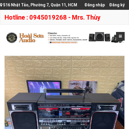
516 Nhật Tảo, Phường 7, Quận 11, HCM
Đăng nhập
Đăng ký
Hotline : 0945019268 - Mrs. Thùy