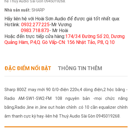
hệ Thuỳ Audio Sài Gòn 0945019268.
Nhà sản xuất:
SHARP
Hãy liên hệ với Hoài Sơn Audio để được giá tốt nhất qua:
Hotlink:
0932.277.225
-Mr Vương
0983.718.873
- Mr Hoài
Hoặc đến trực tiếp cửa hàng:
174/34 Đường Số 20, Dương
Quảng Hàm, P.4,Q. Gò Vấp-CN: 156 Nhật Tảo, P.8, Q.10
ĐẶC ĐIỂM NỔI BẬT
THÔNG TIN THÊM
Sharp 800Z may mới 90 0/0-điện 220v,4 dòng điện,2 hộc băng -
Radio AM-SW1-SW2-FM 108 nguyên bản -mọi chức năng
băng,Radio ,line in ,line out hoàn chỉnh .có 10 cần equalizer chỉnh
âm thanh cực kỳ hay.-liên hệ Thuỳ Audio Sài Gòn 0945019268.