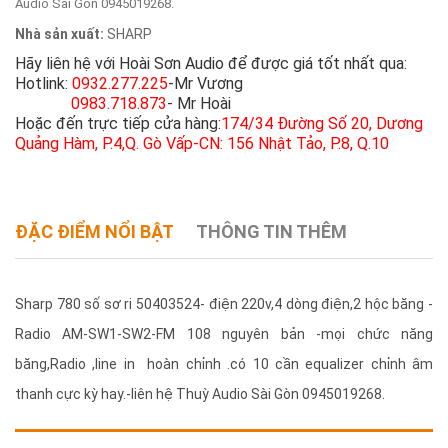
Audio Sài Gòn 0945019268.
Nhà sản xuất:
SHARP
Hãy liên hệ với Hoài Sơn Audio để được giá tốt nhất qua:
Hotlink:
0932.277.225
-Mr Vương
0983.718.873
- Mr Hoài
Hoặc đến trực tiếp cửa hàng:
174/34 Đường Số 20, Dương
Quảng Hàm, P.4,Q. Gò Vấp-CN: 156 Nhật Tảo, P.8, Q.10
ĐẶC ĐIỂM NỔI BẬT
THÔNG TIN THÊM
Sharp 780 số sơ ri 50403524- điện 220v,4 dòng điện,2 hộc băng -
Radio AM-SW1-SW2-FM 108 nguyên bản -mọi chức năng
băng,Radio ,line in hoàn chỉnh .có 10 cần equalizer chỉnh âm
thanh cực kỳ hay.-liên hệ Thuỳ Audio Sài Gòn 0945019268.