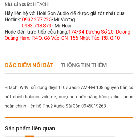
Nhà sản xuất:
HITACHI
Hãy liên hệ với Hoài Sơn Audio để được giá tốt nhất qua:
Hotlink:
0932.277.225
-Mr Vương
0983.718.873
- Mr Hoài
Hoặc đến trực tiếp cửa hàng:
174/34 Đường Số 20, Dương
Quảng Hàm, P.4,Q. Gò Vấp-CN: 156 Nhật Tảo, P.8, Q.10
ĐẶC ĐIỂM NỔI BẬT
THÔNG TIN THÊM
Hitachi W4V sử dụng điện 110v ,radio AM-FM 108 nguyên bản,có
nút chỉnh balance,volume,tone,các chức năng băng,radio ,line in
hoàn chỉnh -liên hệ Thuỳ Audio Sài Gòn 0945019268
Sản phẩm liên quan