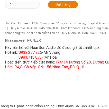
Đầu Câm Pioneer CT41sử dung điện 110v ,các chức băng,thu -phát hoàn ch
hệ Thuỳ Audio Sài Gòn 0945019268Đầu Câm Pioneer CT415 sử dung điện 
chức băng,thu -phát hoàn chỉnh-liên hệ Thuỳ Audio Sài Gòn 0945019268
Nhà sản xuất:
PIONEER
Hãy liên hệ với Hoài Sơn Audio để được giá tốt nhất qua:
Hotlink:
0932.277.225
-Mr Vương
0983.718.873
- Mr Hoài
Hoặc đến trực tiếp cửa hàng:
174/34 Đường Số 20, Dương Q
Hàm, P.4,Q. Gò Vấp-CN: 156 Nhật Tảo, P.8, Q.10
băng,thu -phát hoàn chỉnh-liên hệ Thuỳ Audio Sài Gòn 094501926