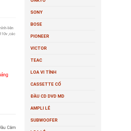
ONKYO
SONY
BOSE
ỉnh-liên
110v ,các
PIONEER
VICTOR
TEAC
LOA VI TÍNH
uảng
CASSETTE CỔ
ĐẦU CD DVD MD
AMPLI LẺ
SUBWOOFER
8Đầu Câm