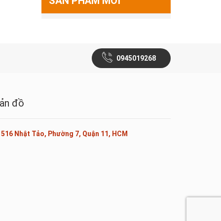
SẢN PHẨM MỚI
0945019268
ản đồ
516 Nhật Tảo, Phường 7, Quận 11, HCM