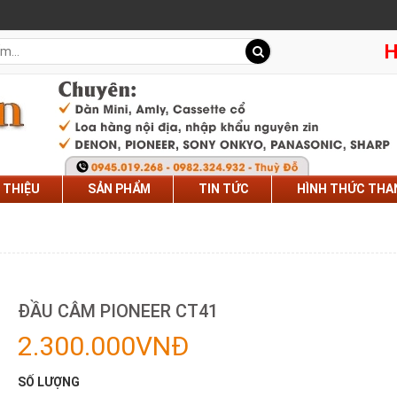
H
I THIỆU
SẢN PHẨM
TIN TỨC
HÌNH THỨC THA
ĐẦU CÂM PIONEER CT41
2.300.000VNĐ
SỐ LƯỢNG