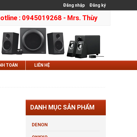
Đăng nhập
Đăng ký
otline : 0945019268 - Mrs. Thùy
NH TOÁN
LIÊN HỆ
DANH MỤC SẢN PHẨM
DENON