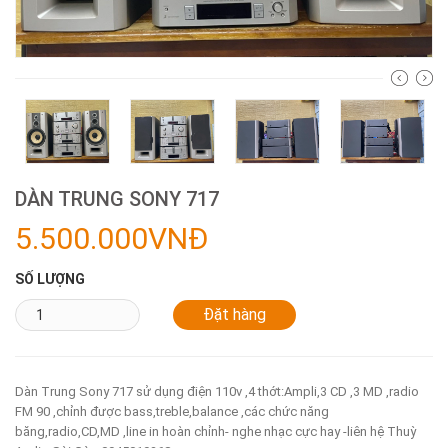
DÀN TRUNG SONY 717
5.500.000VNĐ
SỐ LƯỢNG
Dàn Trung Sony 717 sử dụng điện 110v ,4 thớt:Ampli,3 CD ,3 MD ,radio
FM 90 ,chỉnh được bass,treble,balance ,các chức năng
băng,radio,CD,MD ,line in hoàn chỉnh- nghe nhạc cực hay -liên hệ Thuỳ