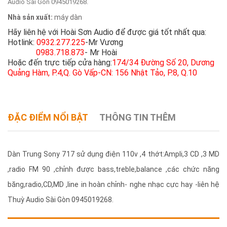
Audio Sài Gòn 0945019268.
Nhà sản xuất:
máy dàn
Hãy liên hệ với Hoài Sơn Audio để được giá tốt nhất qua:
Hotlink:
0932.277.225
-Mr Vương
0983.718.873
- Mr Hoài
Hoặc đến trực tiếp cửa hàng:
174/34 Đường Số 20, Dương
Quảng Hàm, P.4,Q. Gò Vấp-CN: 156 Nhật Tảo, P.8, Q.10
ĐẶC ĐIỂM NỔI BẬT
THÔNG TIN THÊM
Dàn Trung Sony 717 sử dụng điện 110v ,4 thớt:Ampli,3 CD ,3 MD
,radio FM 90 ,chỉnh được bass,treble,balance ,các chức năng
băng,radio,CD,MD ,line in hoàn chỉnh- nghe nhạc cực hay -liên hệ
Thuỳ Audio Sài Gòn 0945019268.